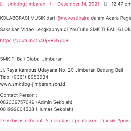
smktibg.jimbaran
Desember 14, 2021
12:47 p
KOLABORASI MUSIK dari
@muvostibajra
dalam Acara Pagel
Saksikan Video Lengkapnya di YouTube SMK TI BALI GL
https://youtu.be/540jVRGxp08
———————————————-
SMK TI Bali Global Jimbaran
Jl. Raya Kampus Udayana No. 20 Jimbaran Badung Bali
Telp. (0361) 8953534
www.smktibg-jimbaran.sch.id
Contact Person :
082339757049 (Admin Sekolah)
081999604508 (Humas Sekolah)
#smkbisasmkhebat
#smkvokasi
#pentasseni
#musik
#puisi