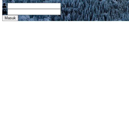
NISN
Password
Masuk