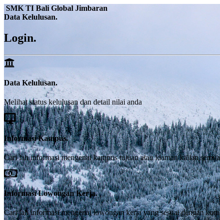
SMK TI Bali Global Jimbaran
Data Kelulusan
.
Login
.
Data Kelulusan
.
Melihat status kelulusan dan detail nilai anda
Informasi Kampus
.
Cari lah informasi mengenai kampus tujuan atau idaman kalian semua 
Informasi Lowongan Kerja
.
Cari lah informasi mengenai lowongan kerja yang sesuai dengan kom