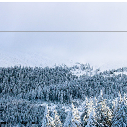
disini!
petensi keahlian mu!