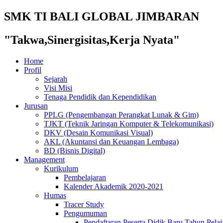
SMK TI BALI GLOBAL JIMBARAN
"Takwa,Sinergisitas,Kerja Nyata"
Home
Profil
Sejarah
Visi Misi
Tenaga Pendidik dan Kependidikan
Jurusan
PPLG (Pengembangan Perangkat Lunak & Gim)
TJKT (Teknik Jaringan Komputer & Telekomunikasi)
DKV (Desain Komunikasi Visual)
AKL (Akuntansi dan Keuangan Lembaga)
BD (Bisnis Digital)
Management
Kurikulum
Pembelajaran
Kalender Akademik 2020-2021
Humas
Tracer Study
Pengumuman
Pendaftaran Peserta Didik Baru Tahun Pelaj