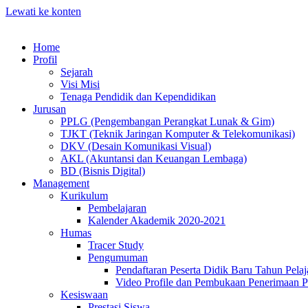
Lewati ke konten
Home
Profil
Sejarah
Visi Misi
Tenaga Pendidik dan Kependidikan
Jurusan
PPLG (Pengembangan Perangkat Lunak & Gim)
TJKT (Teknik Jaringan Komputer & Telekomunikasi)
DKV (Desain Komunikasi Visual)
AKL (Akuntansi dan Keuangan Lembaga)
BD (Bisnis Digital)
Management
Kurikulum
Pembelajaran
Kalender Akademik 2020-2021
Humas
Tracer Study
Pengumuman
Pendaftaran Peserta Didik Baru Tahun Pelaj
Video Profile dan Pembukaan Penerimaan P
Kesiswaan
Prestasi Siswa