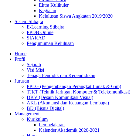
Ektra Kulikuler
Kegiatan
Kelulusan Siswa Angkatan 2019/2020
Sistem Stibajra
E-Learning Stibajra
PPDB Online
SIAKAD
Pengumuman Kelulusan
Home
Profil
Sejarah
Visi Misi
Tenaga Pendidik dan Kependidikan
Jurusan
PPLG (Pengembangan Perangkat Lunak & Gim)
TJKT (Teknik Jaringan Komputer & Telekomunikasi)
DKV (Desain Komunikasi Visual)
AKL (Akuntansi dan Keuangan Lembaga)
BD (Bisnis Digital)
Management
Kurikulum
Pembelajaran
Kalender Akademik 2020-2021
Humas