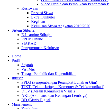
Video Profile dan Pembukaan Penerimaan P
Kesiswaan
Prestasi Siswa
Ektra Kulikuler
Kegiatan
Kelulusan Siswa Angkatan 2019/2020
Sistem Stibajra
E-Learning Stibajra
PPDB Online
SIAKAD
Pengumuman Kelulusan
Home
Profil
Sejarah
Visi Misi
Tenaga Pendidik dan Kependidikan
Jurusan
PPLG (Pengembangan Perangkat Lunak & Gim)
TJKT (Teknik Jaringan Komputer & Telekomunikasi)
DKV (Desain Komunikasi Visual)
AKL (Akuntansi dan Keuangan Lembaga)
BD (Bisnis Digital)
Management
Kurikulum