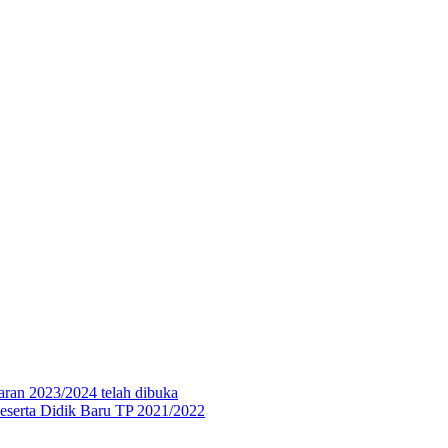
aran 2023/2024 telah dibuka
eserta Didik Baru TP 2021/2022