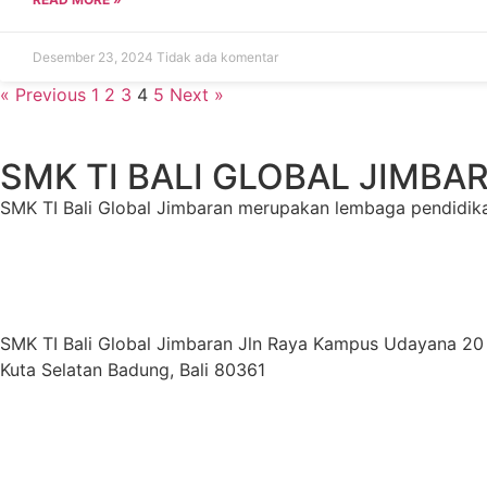
Desember 23, 2024
Tidak ada komentar
« Previous
1
2
3
4
5
Next »
SMK TI BALI GLOBAL JIMBA
SMK TI Bali Global Jimbaran merupakan lembaga pendidika
SMK TI Bali Global Jimbaran Jln Raya Kampus Udayana 2
Kuta Selatan Badung, Bali 80361