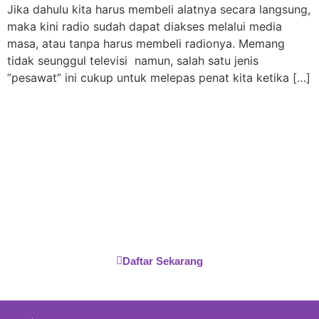
Jika dahulu kita harus membeli alatnya secara langsung,
maka kini radio sudah dapat diakses melalui media
masa, atau tanpa harus membeli radionya. Memang
tidak seunggul televisi namun, salah satu jenis
”pesawat” ini cukup untuk melepas penat kita ketika […]
SMK TI BALI GLOBAL
JIMBARAN
SMK TI Bali Global Jimbaran merupakan lembaga
pendidikan yang berkomitmen untuk memberikan
pendidikan berkualitas tinggi dengan fokus pada teknologi
dan bisnis.
Daftar Sekarang