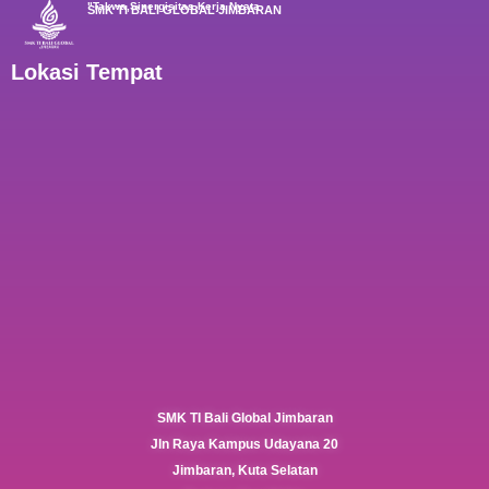
"Takwa,Sinergisitas,Kerja Nyata
SMK TI BALI GLOBAL JIMBARAN
Lokasi Tempat
SMK TI Bali Global Jimbaran
Jln Raya Kampus Udayana 20
Jimbaran, Kuta Selatan