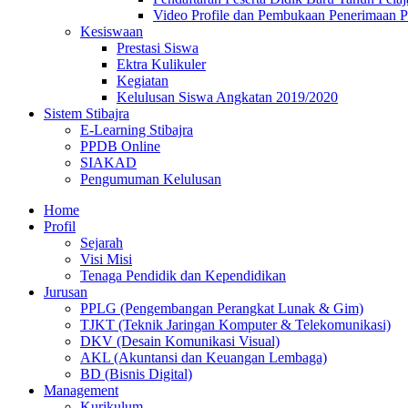
Video Profile dan Pembukaan Penerimaan P
Kesiswaan
Prestasi Siswa
Ektra Kulikuler
Kegiatan
Kelulusan Siswa Angkatan 2019/2020
Sistem Stibajra
E-Learning Stibajra
PPDB Online
SIAKAD
Pengumuman Kelulusan
Home
Profil
Sejarah
Visi Misi
Tenaga Pendidik dan Kependidikan
Jurusan
PPLG (Pengembangan Perangkat Lunak & Gim)
TJKT (Teknik Jaringan Komputer & Telekomunikasi)
DKV (Desain Komunikasi Visual)
AKL (Akuntansi dan Keuangan Lembaga)
BD (Bisnis Digital)
Management
Kurikulum