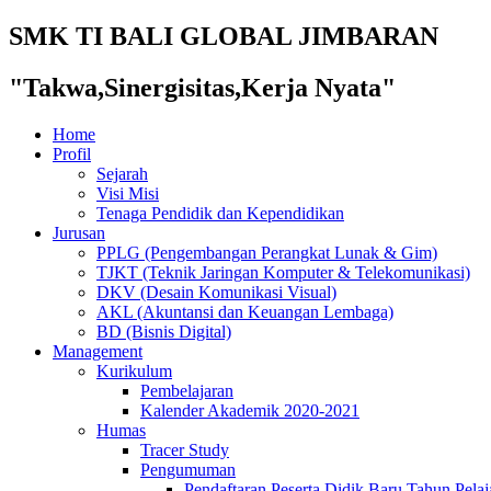
SMK TI BALI GLOBAL JIMBARAN
"Takwa,Sinergisitas,Kerja Nyata"
Home
Profil
Sejarah
Visi Misi
Tenaga Pendidik dan Kependidikan
Jurusan
PPLG (Pengembangan Perangkat Lunak & Gim)
TJKT (Teknik Jaringan Komputer & Telekomunikasi)
DKV (Desain Komunikasi Visual)
AKL (Akuntansi dan Keuangan Lembaga)
BD (Bisnis Digital)
Management
Kurikulum
Pembelajaran
Kalender Akademik 2020-2021
Humas
Tracer Study
Pengumuman
Pendaftaran Peserta Didik Baru Tahun Pelaj