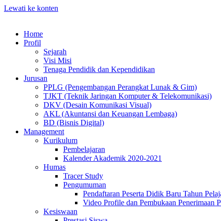
Lewati ke konten
Home
Profil
Sejarah
Visi Misi
Tenaga Pendidik dan Kependidikan
Jurusan
PPLG (Pengembangan Perangkat Lunak & Gim)
TJKT (Teknik Jaringan Komputer & Telekomunikasi)
DKV (Desain Komunikasi Visual)
AKL (Akuntansi dan Keuangan Lembaga)
BD (Bisnis Digital)
Management
Kurikulum
Pembelajaran
Kalender Akademik 2020-2021
Humas
Tracer Study
Pengumuman
Pendaftaran Peserta Didik Baru Tahun Pelaj
Video Profile dan Pembukaan Penerimaan P
Kesiswaan
Prestasi Siswa