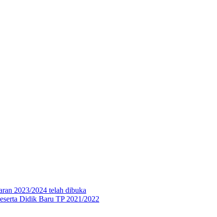
aran 2023/2024 telah dibuka
eserta Didik Baru TP 2021/2022