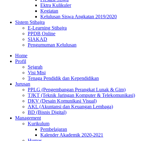
Ektra Kulikuler
Kegiatan
Kelulusan Siswa Angkatan 2019/2020
Sistem Stibajra
E-Learning Stibajra
PPDB Online
SIAKAD
Pengumuman Kelulusan
Home
Profil
Sejarah
Visi Misi
Tenaga Pendidik dan Kependidikan
Jurusan
PPLG (Pengembangan Perangkat Lunak & Gim)
TJKT (Teknik Jaringan Komputer & Telekomunikasi)
DKV (Desain Komunikasi Visual)
AKL (Akuntansi dan Keuangan Lembaga)
BD (Bisnis Digital)
Management
Kurikulum
Pembelajaran
Kalender Akademik 2020-2021
Humas