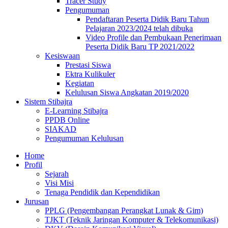
Tracer Study
Pengumuman
Pendaftaran Peserta Didik Baru Tahun
Pelajaran 2023/2024 telah dibuka
Video Profile dan Pembukaan Penerimaan
Peserta Didik Baru TP 2021/2022
Kesiswaan
Prestasi Siswa
Ektra Kulikuler
Kegiatan
Kelulusan Siswa Angkatan 2019/2020
Sistem Stibajra
E-Learning Stibajra
PPDB Online
SIAKAD
Pengumuman Kelulusan
Home
Profil
Sejarah
Visi Misi
Tenaga Pendidik dan Kependidikan
Jurusan
PPLG (Pengembangan Perangkat Lunak & Gim)
TJKT (Teknik Jaringan Komputer & Telekomunikasi)