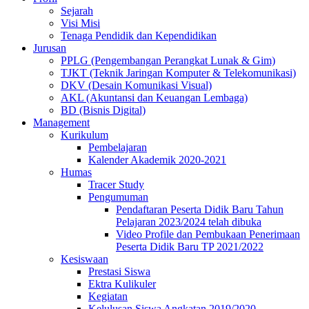
Sejarah
Visi Misi
Tenaga Pendidik dan Kependidikan
Jurusan
PPLG (Pengembangan Perangkat Lunak & Gim)
TJKT (Teknik Jaringan Komputer & Telekomunikasi)
DKV (Desain Komunikasi Visual)
AKL (Akuntansi dan Keuangan Lembaga)
BD (Bisnis Digital)
Management
Kurikulum
Pembelajaran
Kalender Akademik 2020-2021
Humas
Tracer Study
Pengumuman
Pendaftaran Peserta Didik Baru Tahun
Pelajaran 2023/2024 telah dibuka
Video Profile dan Pembukaan Penerimaan
Peserta Didik Baru TP 2021/2022
Kesiswaan
Prestasi Siswa
Ektra Kulikuler
Kegiatan
Kelulusan Siswa Angkatan 2019/2020