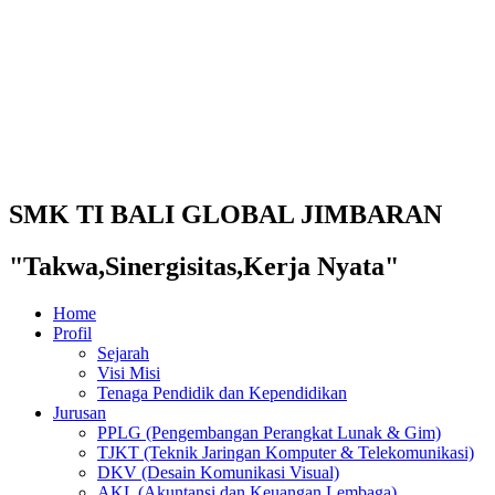
SMK TI BALI GLOBAL JIMBARAN
"Takwa,Sinergisitas,Kerja Nyata"
Home
Profil
Sejarah
Visi Misi
Tenaga Pendidik dan Kependidikan
Jurusan
PPLG (Pengembangan Perangkat Lunak & Gim)
TJKT (Teknik Jaringan Komputer & Telekomunikasi)
DKV (Desain Komunikasi Visual)
AKL (Akuntansi dan Keuangan Lembaga)