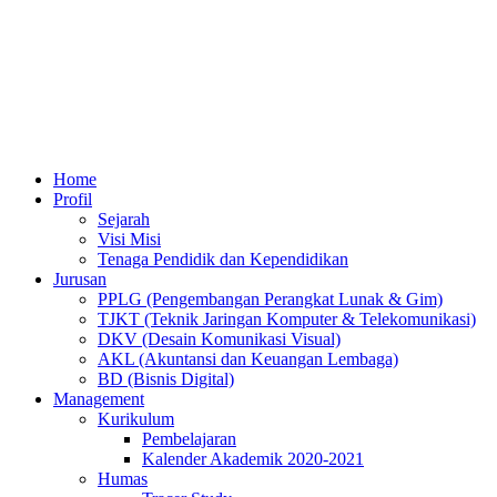
Home
Profil
Sejarah
Visi Misi
Tenaga Pendidik dan Kependidikan
Jurusan
PPLG (Pengembangan Perangkat Lunak & Gim)
TJKT (Teknik Jaringan Komputer & Telekomunikasi)
DKV (Desain Komunikasi Visual)
AKL (Akuntansi dan Keuangan Lembaga)
BD (Bisnis Digital)
Management
Kurikulum
Pembelajaran
Kalender Akademik 2020-2021
Humas