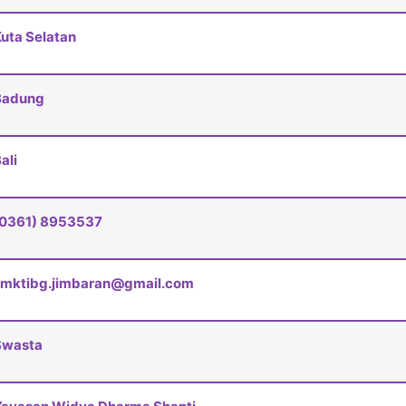
uta Selatan
Badung
ali
(0361) 8953537
smktibg.jimbaran@gmail.com
Swasta