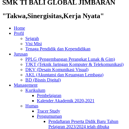
SMK TI BALI GLOBAL JIMBARAN
"Takwa,Sinergisitas,Kerja Nyata"
Home
Profil
Sejarah
Visi Misi
Tenaga Pendidik dan Kependidikan
Jurusan
PPLG (Pengembangan Perangkat Lunak & Gim)
TJKT (Teknik Jaringan Komputer & Telekomunikasi)
DKV (Desain Komunikasi Visual)
AKL (Akuntansi dan Keuangan Lembaga)
BD (Bisnis Digital)
Management
Kurikulum
Pembelajaran
Kalender Akademik 2020-2021
Humas
Tracer Study
Pengumuman
Pendaftaran Peserta Didik Baru Tahun
Pelajaran 2023/2024 telah dibuka