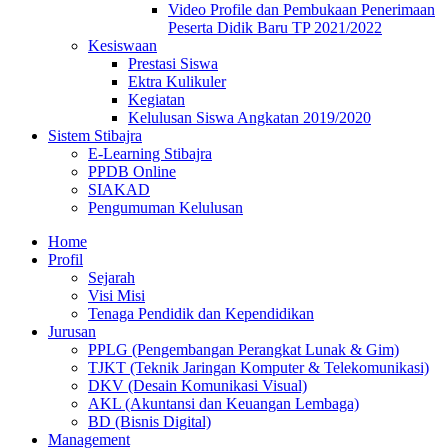
Video Profile dan Pembukaan Penerimaan
Peserta Didik Baru TP 2021/2022
Kesiswaan
Prestasi Siswa
Ektra Kulikuler
Kegiatan
Kelulusan Siswa Angkatan 2019/2020
Sistem Stibajra
E-Learning Stibajra
PPDB Online
SIAKAD
Pengumuman Kelulusan
Home
Profil
Sejarah
Visi Misi
Tenaga Pendidik dan Kependidikan
Jurusan
PPLG (Pengembangan Perangkat Lunak & Gim)
TJKT (Teknik Jaringan Komputer & Telekomunikasi)
DKV (Desain Komunikasi Visual)
AKL (Akuntansi dan Keuangan Lembaga)
BD (Bisnis Digital)
Management