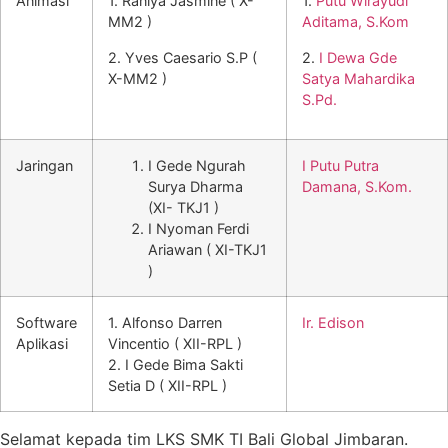
Animasi
1. Raniya Jasmine ( X-
1.
Putu Wirayudi
MM2 )
Aditama, S.Kom
2. Yves Caesario S.P (
2.
I Dewa Gde
X-MM2 )
Satya Mahardika
S.Pd.
Jaringan
I Gede Ngurah
I Putu Putra
Surya Dharma
Damana, S.Kom.
(XI- TKJ1 )
I Nyoman Ferdi
Ariawan ( XI-TKJ1
)
Software
1. Alfonso Darren
Ir. Edison
Aplikasi
Vincentio ( XII-RPL )
2. I Gede Bima Sakti
Setia D ( XII-RPL )
Selamat kepada tim LKS SMK TI Bali Global Jimbaran.