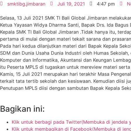
smktibg.jimbaran
Juli 19, 2021
4:47 pm
N
Selasa, 13 Juli 2021 SMK TI Bali Global Jimbaran melakuk
Ketua Yayasan Widya Dharma Santi, Bapak Drs. Ida Bagus 
Kepala SMK TI Bali Global Jimbaran .Tidak hanya itu, terd
pertama di mulai dengan materi tekait sarana dan prasara
Pada hari kedua dilanjutkan materi dari Bapak Kepala Seko
SDM dan Dunia Usaha Dunia Industri oleh Humas Sekolah, 
Komputer dan Informatika, Akuntansi dan Keungan Lembaga
itu Peserta MPLS di tugaskan untuk mereview materi serta m
Kamis, 15 Juli 2021 merupakan hari terakhir Masa Pengenal
terkait tata tertib sekolah dan kesiswaan. Kemudian dii
Penutupan MPLS diisi dengan sambutan Bapak Kepala Se
Bagikan ini:
Klik untuk berbagi pada Twitter(Membuka di jendela 
Klik untuk membagikan di Facebook(Membuka di jend