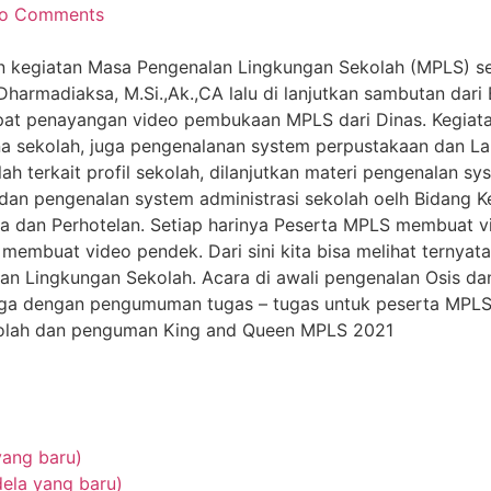
o Comments
an kegiatan Masa Pengenalan Lingkungan Sekolah (MPLS) sel
Dharmadiaksa, M.Si.,Ak.,CA lalu di lanjutkan sambutan da
apat penayangan video pembukaan MPLS dari Dinas. Kegiatan
na sekolah, juga pengenalanan system perpustakaan dan La
lah terkait profil sekolah, dilanjutkan materi pengenalan
dan pengenalan system administrasi sekolah oelh Bidang K
 dan Perhotelan. Setiap harinya Peserta MPLS membuat vi
embuat video pendek. Dari sini kita bisa melihat ternyata 
an Lingkungan Sekolah. Acara di awali pengenalan Osis dan
si juga dengan pengumuman tugas – tugas untuk peserta MP
kolah dan penguman King and Queen MPLS 2021
yang baru)
ela yang baru)