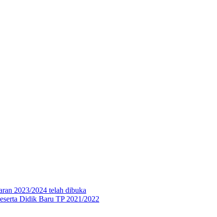
aran 2023/2024 telah dibuka
eserta Didik Baru TP 2021/2022