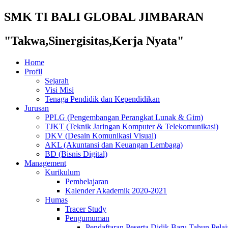
SMK TI BALI GLOBAL JIMBARAN
"Takwa,Sinergisitas,Kerja Nyata"
Home
Profil
Sejarah
Visi Misi
Tenaga Pendidik dan Kependidikan
Jurusan
PPLG (Pengembangan Perangkat Lunak & Gim)
TJKT (Teknik Jaringan Komputer & Telekomunikasi)
DKV (Desain Komunikasi Visual)
AKL (Akuntansi dan Keuangan Lembaga)
BD (Bisnis Digital)
Management
Kurikulum
Pembelajaran
Kalender Akademik 2020-2021
Humas
Tracer Study
Pengumuman
Pendaftaran Peserta Didik Baru Tahun Pelaj