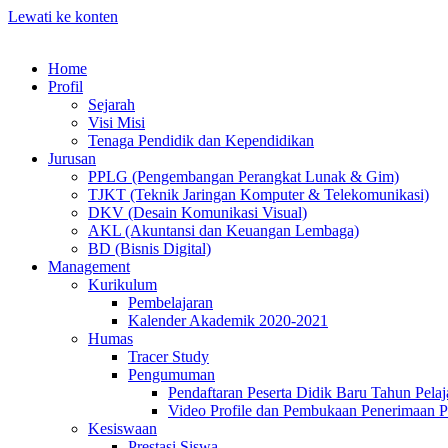
Lewati ke konten
Home
Profil
Sejarah
Visi Misi
Tenaga Pendidik dan Kependidikan
Jurusan
PPLG (Pengembangan Perangkat Lunak & Gim)
TJKT (Teknik Jaringan Komputer & Telekomunikasi)
DKV (Desain Komunikasi Visual)
AKL (Akuntansi dan Keuangan Lembaga)
BD (Bisnis Digital)
Management
Kurikulum
Pembelajaran
Kalender Akademik 2020-2021
Humas
Tracer Study
Pengumuman
Pendaftaran Peserta Didik Baru Tahun Pelaj
Video Profile dan Pembukaan Penerimaan P
Kesiswaan
Prestasi Siswa