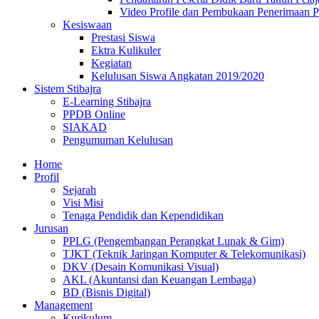
Video Profile dan Pembukaan Penerimaan P
Kesiswaan
Prestasi Siswa
Ektra Kulikuler
Kegiatan
Kelulusan Siswa Angkatan 2019/2020
Sistem Stibajra
E-Learning Stibajra
PPDB Online
SIAKAD
Pengumuman Kelulusan
Home
Profil
Sejarah
Visi Misi
Tenaga Pendidik dan Kependidikan
Jurusan
PPLG (Pengembangan Perangkat Lunak & Gim)
TJKT (Teknik Jaringan Komputer & Telekomunikasi)
DKV (Desain Komunikasi Visual)
AKL (Akuntansi dan Keuangan Lembaga)
BD (Bisnis Digital)
Management
Kurikulum