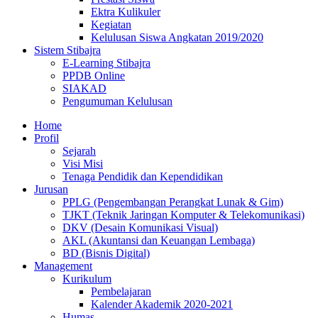
Ektra Kulikuler
Kegiatan
Kelulusan Siswa Angkatan 2019/2020
Sistem Stibajra
E-Learning Stibajra
PPDB Online
SIAKAD
Pengumuman Kelulusan
Home
Profil
Sejarah
Visi Misi
Tenaga Pendidik dan Kependidikan
Jurusan
PPLG (Pengembangan Perangkat Lunak & Gim)
TJKT (Teknik Jaringan Komputer & Telekomunikasi)
DKV (Desain Komunikasi Visual)
AKL (Akuntansi dan Keuangan Lembaga)
BD (Bisnis Digital)
Management
Kurikulum
Pembelajaran
Kalender Akademik 2020-2021
Humas