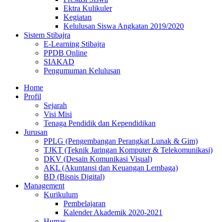
Ektra Kulikuler
Kegiatan
Kelulusan Siswa Angkatan 2019/2020
Sistem Stibajra
E-Learning Stibajra
PPDB Online
SIAKAD
Pengumuman Kelulusan
Home
Profil
Sejarah
Visi Misi
Tenaga Pendidik dan Kependidikan
Jurusan
PPLG (Pengembangan Perangkat Lunak & Gim)
TJKT (Teknik Jaringan Komputer & Telekomunikasi)
DKV (Desain Komunikasi Visual)
AKL (Akuntansi dan Keuangan Lembaga)
BD (Bisnis Digital)
Management
Kurikulum
Pembelajaran
Kalender Akademik 2020-2021
Humas