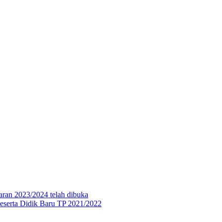
aran 2023/2024 telah dibuka
eserta Didik Baru TP 2021/2022