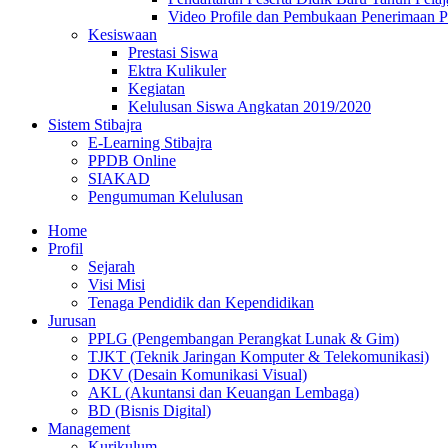
Video Profile dan Pembukaan Penerimaan P
Kesiswaan
Prestasi Siswa
Ektra Kulikuler
Kegiatan
Kelulusan Siswa Angkatan 2019/2020
Sistem Stibajra
E-Learning Stibajra
PPDB Online
SIAKAD
Pengumuman Kelulusan
Home
Profil
Sejarah
Visi Misi
Tenaga Pendidik dan Kependidikan
Jurusan
PPLG (Pengembangan Perangkat Lunak & Gim)
TJKT (Teknik Jaringan Komputer & Telekomunikasi)
DKV (Desain Komunikasi Visual)
AKL (Akuntansi dan Keuangan Lembaga)
BD (Bisnis Digital)
Management
Kurikulum