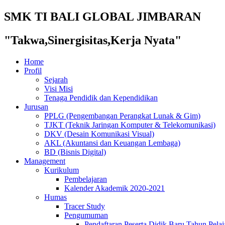
SMK TI BALI GLOBAL JIMBARAN
"Takwa,Sinergisitas,Kerja Nyata"
Home
Profil
Sejarah
Visi Misi
Tenaga Pendidik dan Kependidikan
Jurusan
PPLG (Pengembangan Perangkat Lunak & Gim)
TJKT (Teknik Jaringan Komputer & Telekomunikasi)
DKV (Desain Komunikasi Visual)
AKL (Akuntansi dan Keuangan Lembaga)
BD (Bisnis Digital)
Management
Kurikulum
Pembelajaran
Kalender Akademik 2020-2021
Humas
Tracer Study
Pengumuman
Pendaftaran Peserta Didik Baru Tahun Pelaj