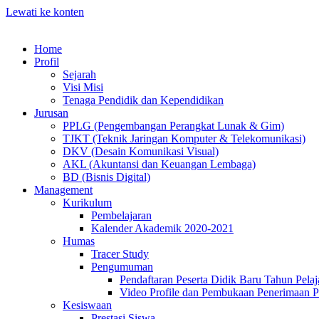
Lewati ke konten
Home
Profil
Sejarah
Visi Misi
Tenaga Pendidik dan Kependidikan
Jurusan
PPLG (Pengembangan Perangkat Lunak & Gim)
TJKT (Teknik Jaringan Komputer & Telekomunikasi)
DKV (Desain Komunikasi Visual)
AKL (Akuntansi dan Keuangan Lembaga)
BD (Bisnis Digital)
Management
Kurikulum
Pembelajaran
Kalender Akademik 2020-2021
Humas
Tracer Study
Pengumuman
Pendaftaran Peserta Didik Baru Tahun Pelaj
Video Profile dan Pembukaan Penerimaan P
Kesiswaan
Prestasi Siswa